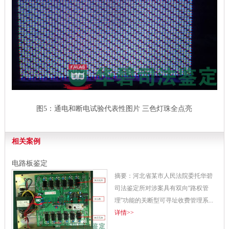
图5：通电和断电试验代表性图片 三色灯珠全点亮
相关案例
电路板鉴定
摘要：河北省某市人民法院委托华碧
司法鉴定所对涉案具有双向“路权管
理”功能的关断型可寻址收费管理系...
详情>>