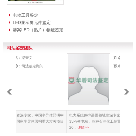
电动工具鉴定
LED显示屏元件鉴定
涉案LED（贴片）物证鉴定
司法鉴定团队
姓 名：
樊志坚
职 称：
司法鉴定顾问
体照明中
电力系统保护装置领域资深专家；1984年至1999年设计过
通信专业
攻关项目
35kv变电站，各种石油化工装置，中压双层柜研发并获专利；
1992
20...
详情>>
科研项...