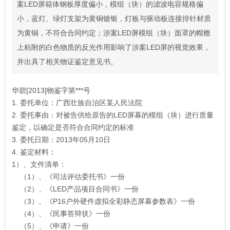
案LED屏箱体钢板厚度偏小，模组（块）的滤波电容规格偏
小，蓝灯、绿灯支架为黄铜镀银，灯板与驱动板连接排针材质
为黄铜，不符合合同约定；涉案LED屏模组（块）面罩的帽檐
上粘附的白色物质的反光作用影响了涉案LED屏的视觉效果，
并出具了相关物证鉴定意见书。
华碧[2013]物鉴字第***号
1. 委托单位：广西壮族自治区某人民法院
2. 委托事由：对被告供给原告的LED屏幕的模组（块）进行质量
鉴定，以确定是否符合合同约定的标准
3. 委托日期：2013年05月10日
4. 鉴定材料：
1）、文件清单：
（1）、《司法评估委托书》一份
（2）、《LED产品项目合同书》一份
（3）、《P16户外硬件虚拟全彩静态屏幕参数表》一份
（4）、《民事答辩状》一份
（5）、《申请》一份