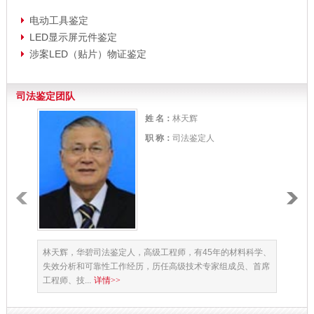
电动工具鉴定
LED显示屏元件鉴定
涉案LED（贴片）物证鉴定
司法鉴定团队
姓 名：
林天辉
职 称：
司法鉴定人
林天辉，华碧司法鉴定人，高级工程师，有45年的材料科学、
中国国
失效分析和可靠性工作经历，历任高级技术专家组成员、首席
长期战
工程师、技...
详情>>
管理办公室