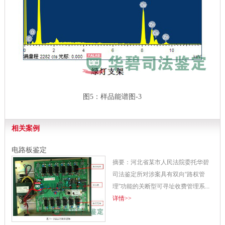
图5：样品能谱图-3
相关案例
电路板鉴定
摘要：河北省某市人民法院委托华碧
司法鉴定所对涉案具有双向“路权管
理”功能的关断型可寻址收费管理系...
详情>>